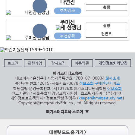
나연진
총평
추천강좌
주미선
총평
전반부
추천강좌
로그인
회원가입
강사모집
이용약관
개인정보처리방침
메가스터디교육㈜
대표이사 : 손성은 | 사업자등록번호 : 780-87-00034
회사소개
통신판매번호 : 2015-서울서초-0678
정보조회
구매안전서비스
학원설립∙운영등록번호 : 제10176호 메가스터디원격학원
정보조회
신고기관명 : 서울특별시 강남교육지원청 | 호스팅제공자 : (주)케이티
개인정보보호책임자 : 정보보안실 김영무 (
keeper@megastudy.net
)
CopyrightⓒmegastudyEdu.co.,Ltd. All rights reserved.
메가스터디교육 스토어
태블릿 모드 홈 가기 >