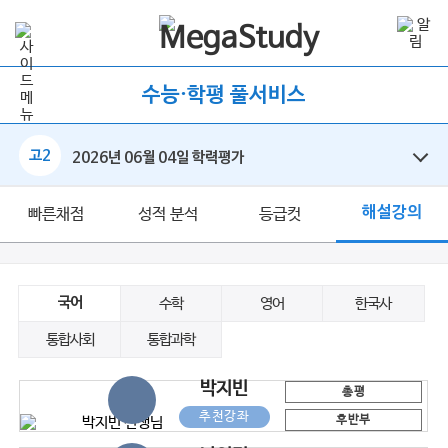
수능·학평 풀서비스
고2
2026년 06월 04일 학력평가
해설강의
빠른채점
성적 분석
등급컷
국어
수학
영어
한국사
통합사회
통합과학
박지빈
총평
추천강좌
후반부