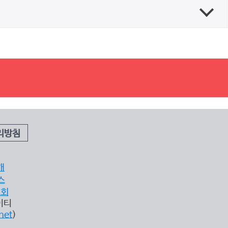
리방침
개
스
조회
이티
net
)