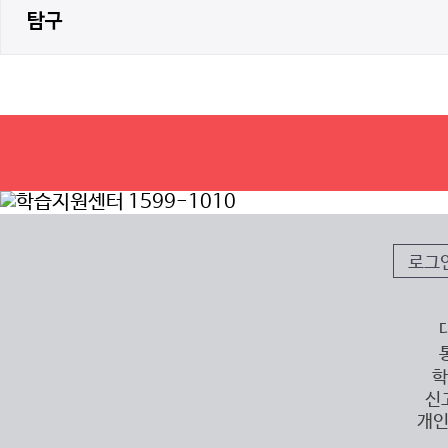
탐구
로그
학
신
개인