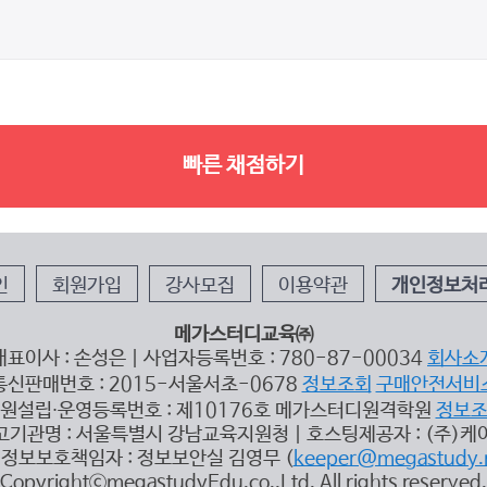
빠른 채점하기
인
회원가입
강사모집
이용약관
개인정보처
메가스터디교육㈜
대표이사 : 손성은 | 사업자등록번호 : 780-87-00034
회사소
통신판매번호 : 2015-서울서초-0678
정보조회
구매안전서비
원설립∙운영등록번호 : 제10176호 메가스터디원격학원
정보
고기관명 : 서울특별시 강남교육지원청 | 호스팅제공자 : (주)케
정보보호책임자 : 정보보안실 김영무 (
keeper@megastudy.
CopyrightⓒmegastudyEdu.co.,Ltd. All rights reserved.