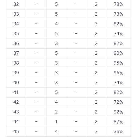
32
-
5
-
2
78%
33
-
5
-
2
73%
34
-
4
-
3
82%
35
-
5
-
2
74%
36
-
3
-
2
82%
37
-
5
-
2
90%
38
-
3
-
2
95%
39
-
3
-
2
96%
40
-
3
-
3
74%
41
-
5
-
2
82%
42
-
4
-
2
72%
43
-
2
-
2
92%
44
-
1
-
2
87%
45
-
4
-
3
36%