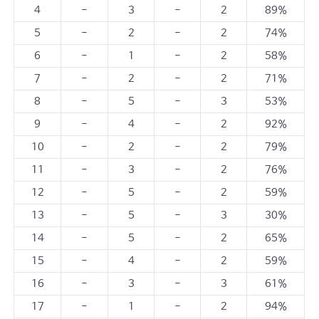
4
-
3
-
2
89%
5
-
2
-
2
74%
6
-
1
-
2
58%
7
-
2
-
2
71%
8
-
5
-
3
53%
9
-
4
-
2
92%
10
-
2
-
2
79%
11
-
3
-
2
76%
12
-
5
-
2
59%
13
-
5
-
3
30%
14
-
5
-
2
65%
15
-
4
-
2
59%
16
-
3
-
3
61%
17
-
1
-
2
94%