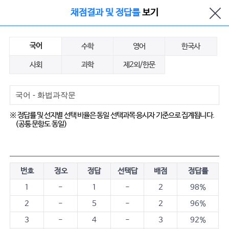
채점결과 및 정답률
보기
국어
수학
영어
한국사
사회
과학
제2외/한문
※ 정답률 및 선지별 선택 비율은 동일 선택과목 응시자 기준으로 집계됩니다.
(공통 문항도 동일)
번호
정오
정답
선택답
배점
정답률
1
-
1
-
2
98%
2
-
5
-
2
96%
3
-
4
-
3
92%