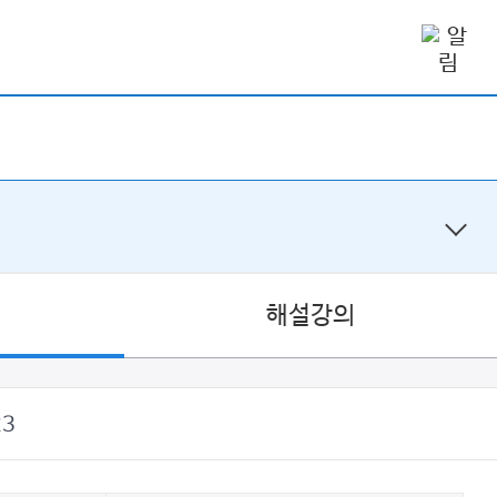
해설강의
23