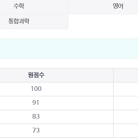
수학
영어
통합과학
원점수
100
91
83
73