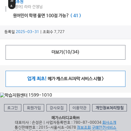
39
쌤추천
초
[영어] 라라 선생님
원어민이 학평 풀면 100점 가능?
( 41 )
등록일
2025-03-31
| 조회수 7,727
더보기(
10
/
34
)
업계 최초!
메가 캐스트 AI자막 서비스 시행 >
로그인
회원가입
강사모집
이용약관
개인정보처리방침
메가스터디교육㈜
대표이사 : 손성은 | 사업자등록번호 : 780-87-00034
회사소개
통신판매번호 : 2015-서울서초-0678
정보조회
구매안전서비스