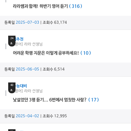
라라쌤과 함께! 하반기 영어 듣기
( 316 )
등록일
2025-07-03
| 조회수 63,174
5
분
24
쌤추천
초
[영어] 라라 선생님
어려운 학평 지문은 이렇게 공부하세요!
( 10 )
등록일
2025-06-05
| 조회수 6,514
12
분
43
수능대비
초
[영어] 라라 선생님
낯설었던 3평 듣기... 6번에서 멈칫한 사람?
( 17 )
등록일
2025-04-02
| 조회수 12,995
2
분