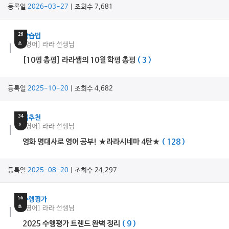
등록일
2026-03-27
| 조회수 7,681
10
분
26
학습법
초
[영어] 라라 선생님
[10평 총평] 라라쌤의 10월 학평 총평
( 3 )
등록일
2025-10-20
| 조회수 4,682
15
분
34
쌤추천
초
[영어] 라라 선생님
영화 명대사로 영어 공부! ★라라시네마 4탄★
( 128 )
등록일
2025-08-20
| 조회수 24,297
13
분
56
수행평가
초
[영어] 라라 선생님
2025 수행평가 트렌드 완벽 정리
( 9 )