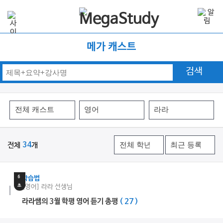
메가 캐스트
검색
전체
34
개
4
분
6
학습법
초
[영어] 라라 선생님
라라쌤의 3월 학평 영어 듣기 총평
( 27 )