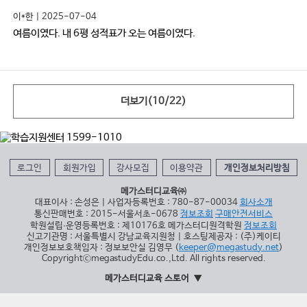
이*한 | 2025-07-04
여름이였다. 내 6평 성적표가 오는 여름이였다.
더보기(
10
/
22
)
로그인
회원가입
강사모집
이용약관
개인정보처리방침
메가스터디교육㈜
대표이사 : 손성은 | 사업자등록번호 : 780-87-00034
회사소개
통신판매번호 : 2015-서울서초-0678
정보조회
구매안전서비스
학원설립∙운영등록번호 : 제10176호 메가스터디원격학원
정보조회
신고기관명 : 서울특별시 강남교육지원청 | 호스팅제공자 : (주)케이티
개인정보보호책임자 : 정보보안실 김영무 (
keeper@megastudy.net
)
CopyrightⓒmegastudyEdu.co.,Ltd. All rights reserved.
메가스터디교육 스토어