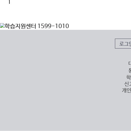
1
로그
학
신
개인