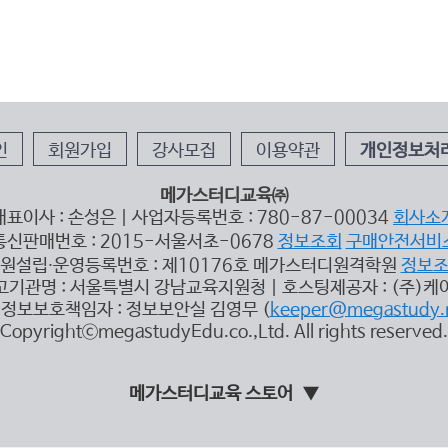
인
회원가입
강사모집
이용약관
개인정보처
메가스터디교육㈜
대표이사 : 손성은 | 사업자등록번호 : 780-87-00034
회사소
통신판매번호 : 2015-서울서초-0678
정보조회
구매안전서비
원설립∙운영등록번호 : 제10176호 메가스터디원격학원
정보
고기관명 : 서울특별시 강남교육지원청 | 호스팅제공자 : (주)케
정보보호책임자 : 정보보안실 김영무 (
keeper@megastudy.
CopyrightⓒmegastudyEdu.co.,Ltd. All rights reserved.
메가스터디교육 스토어