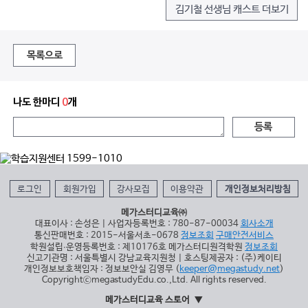
김기철 선생님 캐스트 더보기
목록으로
나도 한마디
0
개
등록
로그인
회원가입
강사모집
이용약관
개인정보처리방침
메가스터디교육㈜
대표이사 : 손성은 | 사업자등록번호 : 780-87-00034
회사소개
통신판매번호 : 2015-서울서초-0678
정보조회
구매안전서비스
학원설립∙운영등록번호 : 제10176호 메가스터디원격학원
정보조회
신고기관명 : 서울특별시 강남교육지원청 | 호스팅제공자 : (주)케이티
개인정보보호책임자 : 정보보안실 김영무 (
keeper@megastudy.net
)
CopyrightⓒmegastudyEdu.co.,Ltd. All rights reserved.
메가스터디교육 스토어