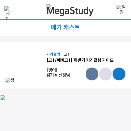
메가 캐스트
커리큘럼 |
고1
[고1/예비고1] 하반기 커리큘럼 가이드
[영어]
김기철 선생님