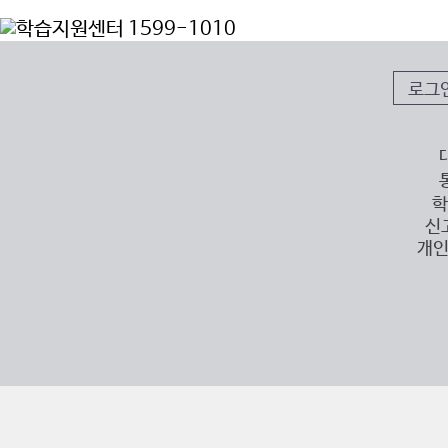
로그
학
신
개인