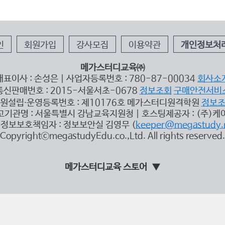
인
회원가입
강사모집
이용약관
개인정보처
메가스터디교육㈜
대표이사 : 손성은 | 사업자등록번호 : 780-87-00034
회사소
통신판매번호 : 2015-서울서초-0678
정보조회
구매안전서비
원설립∙운영등록번호 : 제10176호 메가스터디원격학원
정보
고기관명 : 서울특별시 강남교육지원청 | 호스팅제공자 : (주)케
정보보호책임자 : 정보보안실 김영무 (
keeper@megastudy.
CopyrightⓒmegastudyEdu.co.,Ltd. All rights reserved.
메가스터디교육 스토어