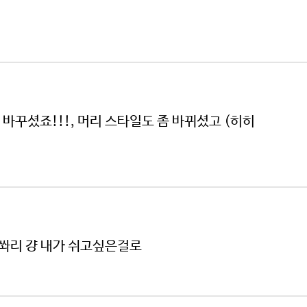
) 도 바꾸셨죠!!!, 머리 스타일도 좀 바뀌셨고 (히히
 쏴리 걍 내가 쉬고싶은걸로