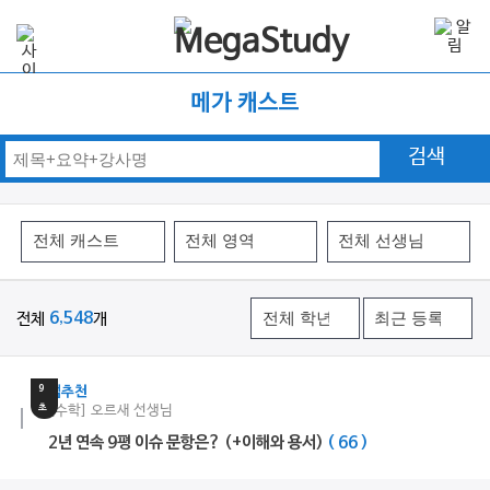
메가 캐스트
검색
전체
6,548
개
21
분
9
쌤추천
초
[수학] 오르새 선생님
2년 연속 9평 이슈 문항은? (+이해와 용서)
( 66 )