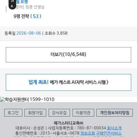
29
9월 모평
초
[영어] 킹콩 선생님
9평 전략
( 53 )
등록일
2026-08-06
| 조회수 3,858
더보기(
10
/
6,548
)
업계 최초!
메가 캐스트 AI자막 서비스 시행 >
로그인
회원가입
강사모집
이용약관
개인정보처리방침
메가스터디교육㈜
대표이사 : 손성은 | 사업자등록번호 : 780-87-00034
회사소개
통신판매번호 : 2015-서울서초-0678
정보조회
구매안전서비스