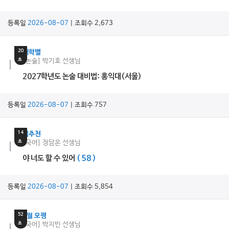
등록일
2026-08-07
| 조회수 2,673
14
분
20
대학별
초
[논술] 박기호 선생님
2027학년도 논술 대비법: 홍익대(서울)
등록일
2026-08-07
| 조회수 757
16
분
14
쌤추천
초
[국어] 정담온 선생님
야 너도 할 수 있어
( 58 )
등록일
2026-08-07
| 조회수 5,854
7
분
52
9월 모평
초
[국어] 박지빈 선생님