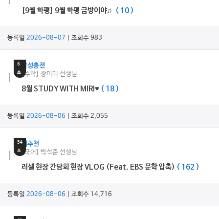
[9월 학평] 9월 학평 금방이야♬
( 10 )
등록일
2026-08-07
| 조회수 983
30
분
6
감성충전
초
[수학] 장미리 선생님
8월 STUDY WITH MIRI♥
( 18 )
등록일
2026-08-06
| 조회수 2,055
6
분
54
쌤추천
초
[국어] 박석준 선생님
러셀 현장 간담회 현장 VLOG (Feat. EBS 문학 압축)
( 162 )
등록일
2026-08-06
| 조회수 14,716
11
분