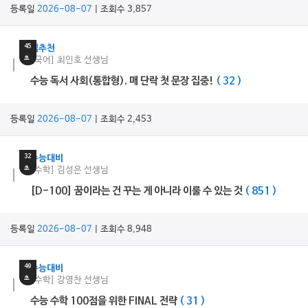
등록일
2026-08-07
| 조회수 3,857
3
분
45
쌤추천
초
[국어] 최인호 선생님
수능 독서 사회(통합형), 매 단락 첫 문장 집중!
( 32 )
등록일
2026-08-07
| 조회수 2,453
17
분
32
수능대비
초
[수학] 김성은 선생님
[D-100] 꿈이라는 건 꾸는 게 아니라 이룰 수 있는 것
( 851 )
등록일
2026-08-07
| 조회수 8,948
26
분
49
수능대비
초
[수학] 강영찬 선생님
수능 수학 100점을 위한 FINAL 전략
( 31 )