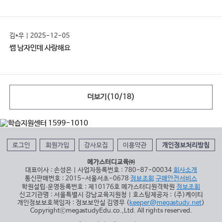
김*우 | 2025-12-05
쌤 남자인데 사랑해요
더보기(
10
/
18
)
로그인
회원가입
강사모집
이용약관
개인정보처리방침
메가스터디교육㈜
대표이사 : 손성은 | 사업자등록번호 : 780-87-00034
회사소개
통신판매번호 : 2015-서울서초-0678
정보조회
구매안전서비스
학원설립∙운영등록번호 : 제10176호 메가스터디원격학원
정보조회
신고기관명 : 서울특별시 강남교육지원청 | 호스팅제공자 : (주)케이티
개인정보보호책임자 : 정보보안실 김영무 (
keeper@megastudy.net
)
CopyrightⓒmegastudyEdu.co.,Ltd. All rights reserved.