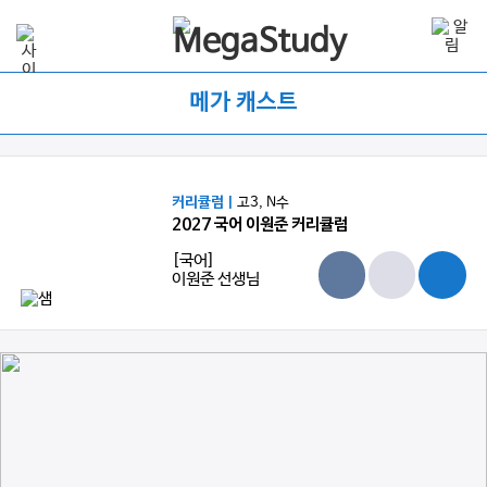
메가 캐스트
커리큘럼 |
고3, N수
2027 국어 이원준 커리큘럼
[국어]
이원준 선생님