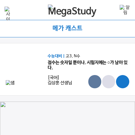
메가 캐스트
수능대비 |
고3, N수
점수는 숫자일 뿐이나, 시험지에는 ○가 남아 있
다.
[국어]
김상훈 선생님