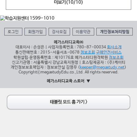
더보기(
10
/
10
)
로그인
회원가입
강사모집
이용약관
개인정보처리방침
메가스터디교육㈜
대표이사 : 손성은 | 사업자등록번호 : 780-87-00034
회사소개
통신판매번호 : 2015-서울서초-0678
정보조회
구매안전서비스
학원설립∙운영등록번호 : 제10176호 메가스터디원격학원
정보조회
신고기관명 : 서울특별시 강남교육지원청 | 호스팅제공자 : (주)케이티
개인정보보호책임자 : 정보보안실 김영무 (
keeper@megastudy.net
)
CopyrightⓒmegastudyEdu.co.,Ltd. All rights reserved.
메가스터디교육 스토어
태블릿 모드 홈 가기 >