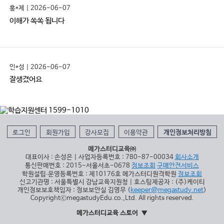
홍*제 | 2026-06-07
이해가 쏙쏙 됩니다
인*성 | 2026-06-07
잘생겼어요
로그인
회원가입
강사모집
이용약관
개인정보처리방침
메가스터디교육㈜
대표이사 : 손성은 | 사업자등록번호 : 780-87-00034
회사소개
통신판매번호 : 2015-서울서초-0678
정보조회
구매안전서비스
학원설립∙운영등록번호 : 제10176호 메가스터디원격학원
정보조회
신고기관명 : 서울특별시 강남교육지원청 | 호스팅제공자 : (주)케이티
개인정보보호책임자 : 정보보안실 김영무 (
keeper@megastudy.net
)
CopyrightⓒmegastudyEdu.co.,Ltd. All rights reserved.
메가스터디교육 스토어