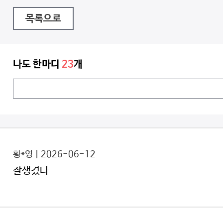
목록으로
나도 한마디
23
개
황*영 | 2026-06-12
잘생겼다