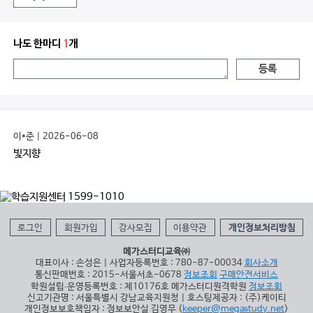
나도 한마디
1
개
등록
이*준 | 2026-06-08
빛지향
로그인
회원가입
강사모집
이용약관
개인정보처리방침
메가스터디교육㈜
대표이사 : 손성은 | 사업자등록번호 : 780-87-00034
회사소개
통신판매번호 : 2015-서울서초-0678
정보조회
구매안전서비스
학원설립∙운영등록번호 : 제10176호 메가스터디원격학원
정보조회
신고기관명 : 서울특별시 강남교육지원청 | 호스팅제공자 : (주)케이티
개인정보보호책임자 : 정보보안실 김영무 (
keeper@megastudy.net
)