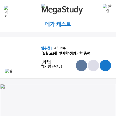
메가 캐스트
쌤추천 |
고3, N수
[6월 모평] 빛지향 생명과학 총평
[과학]
박지향 선생님