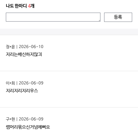
나도 한마디
4
개
등록
정*윤 | 2026-06-10
지리는배신하지않긔
이*희 | 2026-06-09
지리지리지리우스
구*현 | 2026-06-09
쌤머리묶으신거넘예뻐요