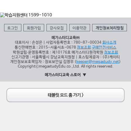
로그인
회원가입
강사모집
이용약관
개인정보처리방침
메가스터디교육㈜
대표이사 : 손성은 | 사업자등록번호 : 780-87-00034
회사소개
통신판매번호 : 2015-서울서초-0678
정보조회
구매안전서비스
학원설립∙운영등록번호 : 제10176호 메가스터디원격학원
정보조회
신고기관명 : 서울특별시 강남교육지원청 | 호스팅제공자 : (주)케이티
개인정보보호책임자 : 정보보안실 김영무 (
keeper@megastudy.net
)
CopyrightⓒmegastudyEdu.co.,Ltd. All rights reserved.
메가스터디교육 스토어
태블릿 모드 홈 가기 >