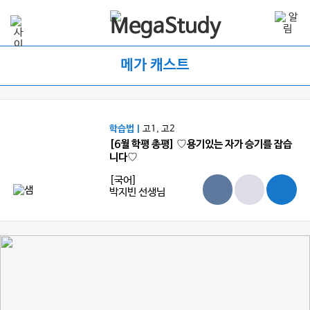
메가 캐스트
학습법 |
고1, 고2
[6월 학평 총평] ♡용기있는 자가 승기를 잡습
니다♡
[국어]
박지빈 선생님