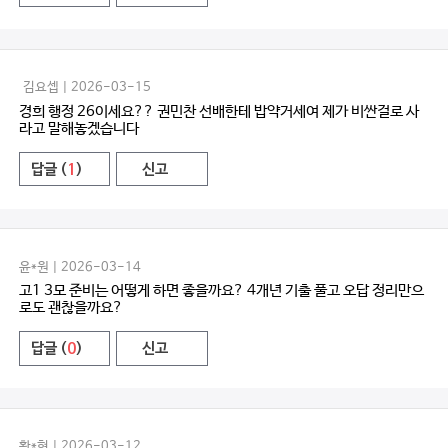
김요셉 | 2026-03-15
경희 행정 26이세요?? 권민찬 선배한테 밥약거세여 제가 비싼걸로 사
라고 말해놓겠습니다
답글 (
1
)
신고
윤*원 | 2026-03-14
고1 3모 준비는 어떻게 하면 좋을까요? 4개년 기출 풀고 오답 정리만으
로도 괜찮을까요?
답글 (
0
)
신고
황*현 | 2026-03-12