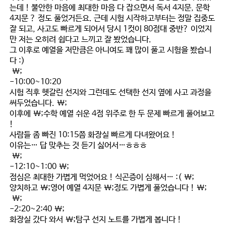
는데 ! 불안한 마음에 최대한 마음 다 잡으면서 독서 4지문, 문학
4지문 ? 정도 풀었거든요. 근데 시험 시작하고부터는 정말 집중도
잘 되고, 사고도 빠르게 되어서 당시 1컷이 80점대 중반? 이었지
만 저는 오히려 쉽다고 느끼고 잘 봤었습니다.
그 이후로 예열을 저만큼은 아니여도 꽤 많이 풀고 시험을 봤습니
다 :)
\;
-10:00~10:20
시험 직후 헷갈린 선지와 그런데도 선택한 선지 옆에 사고 과정을
써두었습니다
. \;
이후에 \;
수학 예열 쉬운 4점 위주로 한 두 문제 빠르게 풀어보고
!
사람들 좀 빠진 10:15쯤 화장실 빠르게 다녀왔어요 !
이유는… 답 맞추는 것 듣기 싫어서…ㅎㅎㅎ
\;
-12:10~1:00 \;
점심은 최대한 가볍게 먹었어요 ! 식곤증이 심해서… :( \;
양치하고 \;
영어 예열 4지문 \;
정도 가볍게 풀었습니다 ! \;
\;
-2:20~2:40 \;
화장실 갔다 와서 \;
탐구 선지 노트
를 가볍게 봅니다 !