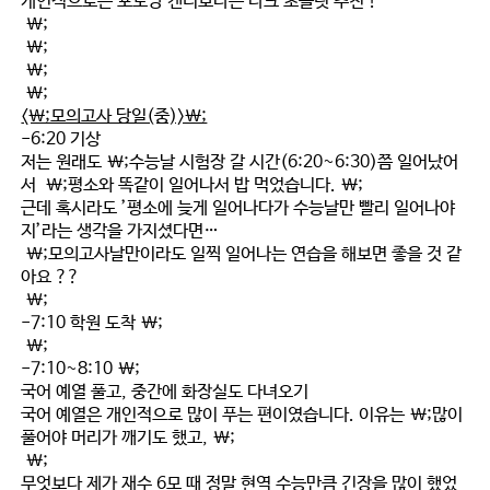
개인적으로는 포도당 캔디보다는 다크 초콜릿 추천 !
\;
\;
\;
\;
<\;모의고사 당일(중)>\;
-6:20 기상
저는 원래도 \;
수능날 시험장 갈 시간(6:20~6:30)쯤 일어났어
서 \;평소와 똑같이 일어나서 밥 먹었습니다.
\;
근데 혹시라도 ’평소에 늦게 일어나다가 수능날만 빨리 일어나야
지’라는 생각을 가지셨다면…
\;모의고사날만이라도 일찍 일어나는 연습을 해보면 좋을 것 같
아요 ??
\;
-7:10 학원 도착 \;
\;
-7:10~8:10 \;
국어 예열 풀고, 중간에 화장실도 다녀오기
국어 예열은 개인적으로 많이 푸는 편
이였습니다. 이유는 \;많이
풀어야 머리가 깨기도 했고, \;
\;
무엇보다 제가 재수 6모 때 정말 현역 수능만큼 긴장을 많이 했었