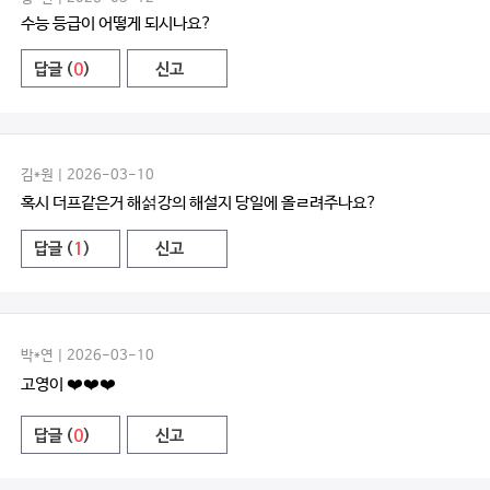
수능 등급이 어떻게 되시나요?
답글 (
0
)
신고
김*원 | 2026-03-10
혹시 더프같은거 해섥강의 해설지 당일에 올ㄹ려주나요?
답글 (
1
)
신고
박*연 | 2026-03-10
고영이 ❤️❤️❤️
답글 (
0
)
신고