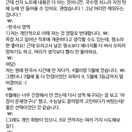
근데 선지 노트에 내용은 다 아는 것이니깐, 국수영 치느라 지친 탓
에 눈에 안 들어올 수 있어요. 괜찮습니다 ! 그냥 머리만 깨워두는
겁니다 !
\;
-한국사 영역
1)저는 개인적으로 이때 자는 것 정말로 반대합니다. \;
쪽잠 자고 일어난 직후에 개운하다고 생각할 수도 있는데, 평소라
면 좋아요! 근데 모의고사 날은 평소보다 에너지를 더 써서 오히려
멍하기도 하고, 머리가 생각보다 빨리 안 돌아와요.
\;
여담)
저는 원래 한국사 시간에 안 자다가, 4월이랑 5월에 잤습니다. \;
그랬더니 3월에 둘 다 만점이었던 과목이 4, 5월에 3등급까지 떨
어졌어요 :(
\;
6월에는 너무 긴장해서 안 잤는데 다시 성적 복구되는 걸 보고 ‘아
잠이 문제였구나‘ 했고, 수능날도 잘까말까 고민하다가 버텼는데!
좋은 선택이었던 것 같습니다.
\;
(그래도 개인 취향이 있으니, 6모 전까지는 여러 가지 시도해보
길!)