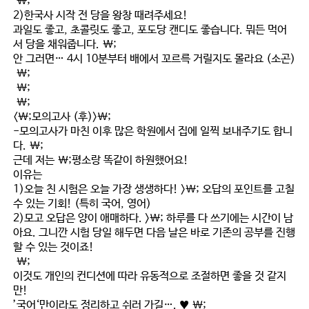
\;
2)한국사 시작 전 당을 왕창 때려주세요!
과일도 좋고, 초콜릿도 좋고, 포도당 캔디도 좋습니다. 뭐든 먹어
서 당을 채워줍니다. \;
안 그러면… 4시 10분부터 배에서 꼬르륵 거릴지도 몰라요 (소곤)
\;
\;
\;
<\;모의고사 (후)>\;
-모의고사가 마친 이후 많은 학원에서 집에 일찍 보내주기도 합니
다. \;
근데 저는 \;
평소랑 똑같이 하원
했어요!
이유는
1)오늘 친 시험은 오늘 가장 생생하다! >\; 오답의 포인트를 고칠
수 있는 기회! (특히 국어, 영어)
2)모고 오답은 양이 애매하다. >\; 하루를 다 쓰기에는 시간이 남
아요. 그니깐 시험 당일 해두면 다음 날은 바로 기존의 공부를 진행
할 수 있는 것이죠!
\;
이것도 개인의 컨디션에 따라 유동적으로 조절하면 좋을 것 같지
만!
’국어‘만이라도 정리하고 쉬러 가길…. ♥ \;