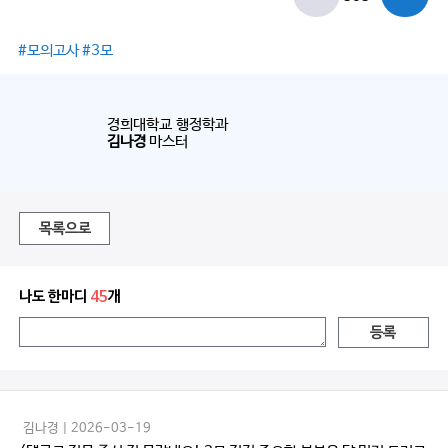
#모의고사 #3모
경희대학교 행정학과
김나경
마스터
목록으로
나도 한마디
45
개
등록
김나경 | 2026-03-19