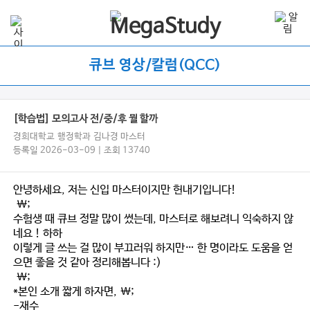
큐브 영상/칼럼(QCC)
[학습법] 모의고사 전/중/후 뭘 할까
경희대학교 행정학과 김나경 마스터
등록일 2026-03-09 | 조회 13740
안녕하세요, 저는 신입 마스터이지만 헌내기입니다!
\;
수험생 때 큐브 정말 많이 썼는데, 마스터로 해보려니 익숙하지 않
네요 ! 하하
이렇게 글 쓰는 걸 많이 부끄러워 하지만… 한 명이라도 도움을 얻
으면 좋을 것 같아 정리해봅니다 :)
\;
*본인 소개 짧게 하자면, \;
-재수