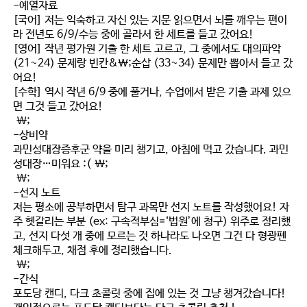
-예열자료
[국어] 저는 익숙하고 자신 있는 지문 읽으면서 뇌를 깨우는 편이
라 전년도 6/9/수능 중에 골라서 한 세트를 들고 갔어요!
[영어] 작년 평가원 기출 한 세트 고르고, 그 중에서도 대의파악
(21~24) 문제랑 빈칸&\;순삽 (33~34) 문제만 뽑아서 들고 갔
어요!
[수학] 역시 작년 6/9 중에 풀거나, 수업에서 받은 기출 과제 있으
면 그것 들고 갔어요!
\;
-상비약
과민성대장증후군 약을 미리 챙기고, 아침에 먹고 갔습니다. 과민
성대장…미워요 :( \;
\;
-선지 노트
저는 평소에 공부하면서 탐구 과목만 선지 노트를 작성했어요! 자
주 헷갈리는 부분 (ex: 구속적부심=‘법원’에 청구) 위주로 정리했
고, 선지 다섯 개 중에 모르는 것 하나라도 나오면 그건 다 형광펜
체크해두고, 채점 후에 정리했습니다.
\;
-간식
포도당 캔디, 다크 초콜릿 중에 집에 있는 것 그냥 챙겨갔습니다!