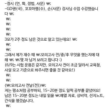
-정시 (언, 확, 정법, 사문) \;
-GD팬(국), 꼬꼬마쌤(수), 손(사문) 강사님 수업 수강했습니
다 \;
\;
\;
\;
\;
3모가 2주 정도 남은 것으로 알고 있는데요! \;
\;
\;
그래서 제가 재수 때 \;
모의고사 전/중/후 무엇을 했는지
에 대
해
\;
\;몇 자 남겨 보려고 합니다 :)
(6/9는 시험 운용은 같지만, 모의고사 전이 조금 달라서 교육청,
사설 모고 기준으로 봐주시면 좋을 것 같아요!)
\;
\;
<\;모의고사 전날(전)>\;
저는 평소처럼 공부하되, 15~20분 정도 일찍 공부를 끝냈어요!
남은 15~20분 정도는 내일 읽을 \;
예열 자료, 상비약, 선지노트,
간식
을 챙겼습니다.
\;