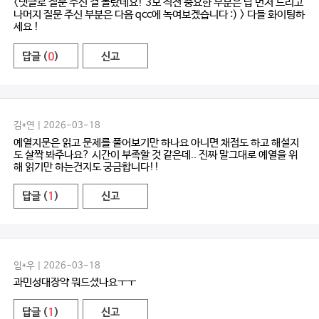
<댓글로 질문 주신 걸 몰랐네요! 3모 직전 중요한 부분은 답 먼저 드리고
나머지 질문 주신 부분은 다음 qcc에 녹여보겠습니다 :) > 다들 화이팅하
세요 !
답글 (
0
)
신고
김*연 | 2026-03-18
예열지문은 읽고 문제를 풀어보기만 하나요 아니면 채점도 하고 해설지
도 살짝 봐주나요? 시간이 부족할 것 같은데.. 진짜 말그대로 예열을 위
해 읽기만 하는건지도 궁금합니다!!
답글 (
1
)
신고
임*우 | 2026-03-18
과민성대장약 뭐드셨나요ㅜㅜ
답글 (
1
)
신고