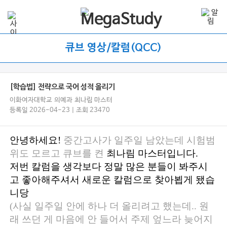
큐브 영상/칼럼(QCC)
[학습법] 전략으로 국어 성적 올리기
이화여자대학교 의예과 최나림 마스터
등록일 2026-04-23 | 조회 23470
안녕하세요!
중간고사가 일주일 남았는데 시험범
위도 모르고 큐브를 켠
최나림 마스터입니다.
저번 칼럼을 생각보다 정말 많은 분들이 봐주시
고 좋아해주셔서 새로운 칼럼으로 찾아뵙게 됐습
니당
(사실 일주일 안에 하나 더 올리려고 했는데.. 원
래 쓰던 게 마음에 안 들어서 주제 엎느라 늦어지