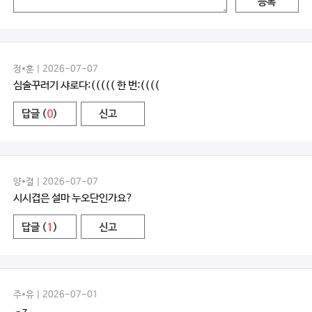
등록
정*훈 | 2026-07-07
심술꾸러기 샤로다:((((( 한 번:((((
답글 (
0
)
신고
양*결 | 2026-07-07
시시겹은 설마 누오단인가요?
답글 (
1
)
신고
주*유 | 2026-07-01
っz