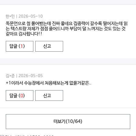
한*민 | 2026-05-10
독문언으로 첨 풀어봤는데 진짜 좋네요 집중력이 갈수록 떨어지는데 읽
는 텍스트량 자체가 점점 줄어드니까 부담이 덜 느껴지는 것도 있는 것
같아요 감사합니다!!
답글 (
1
)
신고
김*준 | 2026-05-05
+1이라서 수능장에서 처음해보는게 없을거같은..
답글 (
0
)
신고
더보기(
10
/
64
)