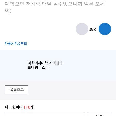
대학오면 저처럼 맨날 놀수잇으니까 얼른 오세
여)
398
#국어 #공부법
이화여자대학교 의예과
최나림
마스터
목록으로
나도 한마디
118
개