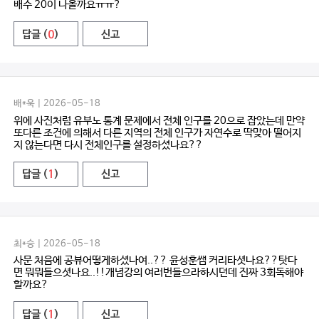
배수 20이 나올까요ㅠㅠ?
답글 (
0
)
신고
배*욱 | 2026-05-18
위에 사진처럼 유부노 통계 문제에서 전체 인구를 20으로 잡았는데 만약
또다른 조건에 의해서 다른 지역의 전체 인구가 자연수로 딱맞아 떨어지
지 않는다면 다시 전체인구를 설정하셨나요??
답글 (
1
)
신고
최*승 | 2026-05-18
사문 처음에 공뷰어떻게하셨나여..?? 윤성훈쌤 커리타셧나요??탓다
면 뭐뭐들으셧나요..!!개념강의 여러번들으라하시던데 진짜 3회독해야
할까요?
답글 (
1
)
신고