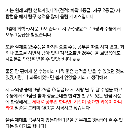
저는 원래 과탐 선택자였다가(전적: 화학 4등급, 지구 2등급) 사
탐런을 해서 탐구 성적을 많이 올린 케이스입니다
4월에 화학->사문, 6모 끝나고 지구->생윤으로
9평과 수능에서
모두 1등급을 받았습니다!
또한 실제로 25수능을 마지막으로 수능 공부를 따로 하지 않고, 과
외나 조교를 하면서 남아 있던 지식으로만 26수능을 보았음에도
사회문화 만점을 받을 수 있었습니다 ㅎㅎ
물론 맘 편하게 본 수능이라 더욱 좋은 성적을 받을 수 있었던 것도
있겠지만, 타 과목이었으면 쉽지 않았을 거라고 생각해요
제 과외생 중에 9평 29점 (5등급)에서 저랑 단 두 달 수업을 하고
수능에서 44점을 받아 성균관대를 합격한 친구도 있는 만큼 사문
에 한정해서는
제대로 공부만 한다면, 기간이 중요한 과목이 아니
라고
말씀을 드리며 QCC를 시작하고 싶습니다
물론 제대로 공부하지 않는다면 1년을 공부해도 3등급이 뜰 수 있
다는 말이기도 합니다!