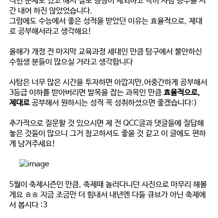
적인 문제도 있고 해서 실모 뺑뺑이 제외하고 딱히 사탐 공부를 시
간 내어 하진 않았었습니다.
그럼에도 수능에서 좋은 성적을 받았던 이유는 효율적으로, 제대
로 공부해서라고 생각해요!
올해가 개정 전 마지막 교육과정 세대인 만큼 탐구에서 불안하신
수험생 분들이 많으실 거라고 생각합니다
사탐은 너무 많은 시간을 투자하면 아깝지만,어중간하게 공부해서
3등급 이하를 받아버리면 발목을 잡는 과목인 만큼
효율적으로,
제대로
공부해서 원하시는 성적 꼭 성취하셨으면 좋겠습니다:)
추가적으로 질문할 것 있으시면 제 전 QCC글과 댓글들에 질답해
놓은 것들이 많으니 그거 참고하셔도 좋을 것 같고 이 글에도 편하
게 남겨주세요!
5월이 축제시즌인 만큼, 축제때 놀러다니던 사진으로 마무리 해볼
게요 ㅎㅎ 지금 조금만 더 힘내서 내년엔 다들 큐브가 아닌 축제에
서 봅시다 :3