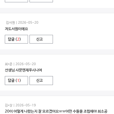
김서원 | 2026-05-20
저도서원이에요
답글 (
2
)
신고
최*준 | 2026-05-20
선생님 사문엔제푸시나여
답글 (
1
)
신고
김*상 | 2026-05-19
20이 어떻게 나왔는지 잘 모르겠어요ㅠㅠ어떤 수들을 조힙해야 최소공