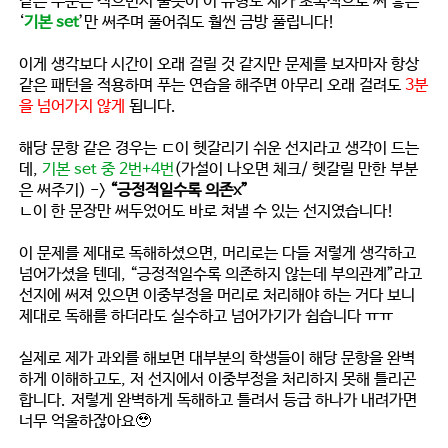
같은 부분은 적으면서 풀듯이 이 유형도 제가 초록색으로 써 놓은
‘
기본 set
’만 써주며 풀어줘도 훨씬 금방 풀립니다!
이게 생각보다 시간이 오래 걸릴 것 같지만 문제를 보자마자 항상
같은 패턴을 적용하며 푸는 연습을 해주면 아무리 오래 걸려도
3분
을 넘어가지 않게
됩니다.
해당 문항 같은 경우는 ㄷ이 헷갈리기 쉬운 선지라고 생각이 드는
데,
기본 set 중 2번+4번
(가설이 나오면 체크/ 헷갈릴 만한 부분
은 써주기) ->
“긍정적일수록 의존x”
ㄴ이 한 문장만 써두었어도 바로 쳐낼 수 있는 선지였습니다!
이 문제를 제대로 독해하셨으면, 머리로는 다들 저렇게 생각하고
넘어가셨을 텐데,
“긍정적일수록 의존하지 않는데 부의관계
”라고
선지에 써져 있으면 이중부정을 머리로 처리해야 하는 거다 보니
제대로 독해를 하더라도 실수하고 넘어가기가 쉽습니다 ㅠㅠ
실제로 제가 과외를 해보면 대부분의 학생들이 해당 문항을 완벽
하게 이해하고도, 저 선지에서 이중부정을 처리하지 못해 틀리곤
합니다.
저렇게 완벽하게 독해하고 틀려서 등급 하나가 내려가면
너무 억울하잖아요🥹