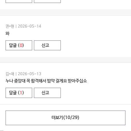
권*현 | 2026-05-14
와
답글 (
0
)
신고
김*재 | 2026-05-13
누나 중앙대 꼭 합격해서 밥약 걸게요 받아주십쇼
답글 (
1
)
신고
더보기(
10
/
29
)