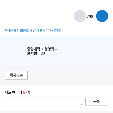
798
#사문 #사회문화 #만점 #사탐 #사탐런
중앙대학교 경영학부
윤서원
마스터
목록으로
나도 한마디
67
개
등록