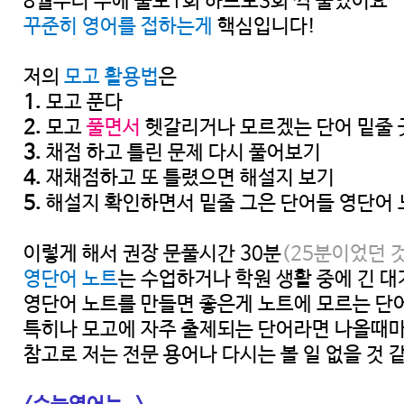
8월부터 주에 풀모1회 하프모3회 씩 풀었어요
꾸준히 영어를 접하는게
핵심입니다!
저의
모고 활용법
은
1.
모고 푼다
2.
모고
풀면서
헷갈리거나 모르겠는 단어 밑줄 
3.
채점 하고 틀린 문제 다시 풀어보기
4.
재채점하고 또 틀렸으면 해설지 보기
5.
해설지 확인하면서 밑줄 그은 단어들 영단어
이렇게 해서 권장 문풀시간 30분
(25분이었던 것
영단어 노트
는 수업하거나 학원 생활 중에 긴 
영단어 노트를 만들면 좋은게 노트에 모르는 단
특히나 모고에 자주 출제되는 단어라면 나올때마
참고로 저는 전문 용어나 다시는 볼 일 없을 것