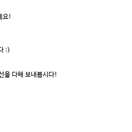
세요!
 :)
최선을 다해 보내봅시다!