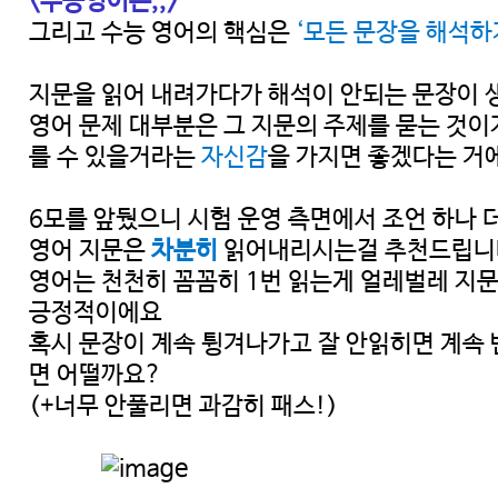
<수능영어는,,>
그리고 수능 영어의 핵심은
‘모든 문장을 해석하
지문을 읽어 내려가다가 해석이 안되는 문장이 생
영어 문제 대부분은 그 지문의 주제를 묻는 것이
를 수 있을거라는
자신감
을 가지면 좋겠다는 거
6모를 앞뒀으니 시험 운영 측면에서 조언 하나 
영어 지문은
차분히
읽어내리시는걸 추천드립니
영어는 천천히 꼼꼼히 1번 읽는게 얼레벌레 지문
긍정적이에요
혹시 문장이 계속 튕겨나가고 잘 안읽히면 계속 
면 어떨까요?
(+너무 안풀리면 과감히 패스!)