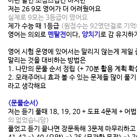
이런 발언 조심스럽긴 하지만
저는 26 9모 영어가 더 어려웠어요
실제로 9모는 3등급이 떴어요
제가 수능 때 1등급
(원점수는 92였던걸로 기억
영어는 의외로
멘탈전
이다,
양치기
로 감 유지하
영어 시험 운영에 있어서는 말리지 않는게 제일
말리는 것을 대비하는 방법은
1. 나만의 문풀 순서 정립 (+ 70분 활용 계획 확
2. 모래주머니 효과 볼 수 있는 문제들 많이 풀기
라고 생각해요
<문풀순서>
저는 듣기 풀때 18, 19, 20 + 도표 4문제 + 어법 +
의 없었습니당)
풀었고 듣기 끝나면 장문독해 3문제 마무리하고