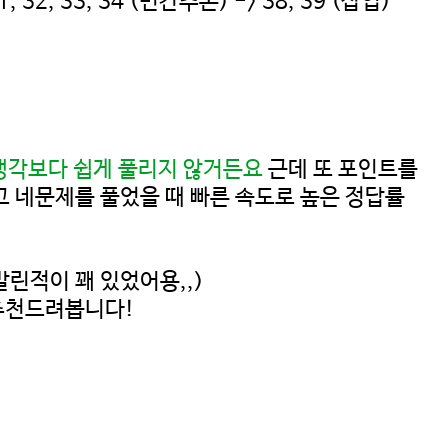
31, 32, 33, 34 (빈칸추론) -> 38, 39 (삽입)
생각보다 쉽게 풀리지 않거든요
근데 또 포인트를
 네문제를 풀었을 때 빠른 속도로 높은 정답률
린적이 꽤 있었어용,,)
 추천드려봅니다!