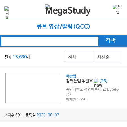
큐브 영상/칼럼(QCC)
검색
전체
13,630
개
학습법
잠깨는법 추천☠️
(26)
중앙대학교 경영학부(글로벌금융전
공)
하채원 마스터
조회수 691 | 등록일
2026-08-07