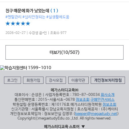
친구 때문에 화가 났었는데
( 1 )
#멘탈관리 #심리안정되는 #실생활에도움
2026-02-27 | 수강생 윤*인 | 조회수 977
더보기(
10
/
507
)
로그인
회원가입
강사모집
이용약관
개인정보처리방침
메가스터디교육㈜
대표이사 : 손성은 | 사업자등록번호 : 780-87-00034
회사소개
통신판매번호 : 2015-서울서초-0678
정보조회
구매안전서비스
학원설립∙운영등록번호 : 제10176호 메가스터디원격학원
정보조회
신고기관명 : 서울특별시 강남교육지원청 | 호스팅제공자 : (주)케이티
개인정보보호책임자 : 정보보안실 김영무 (
keeper@megastudy.net
)
CopyrightⓒmegastudyEdu.co.,Ltd. All rights reserved.
메가스터디교육 스토어