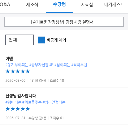
Q&A
새소식
수강평
자료실
메가캐스트
[슬기로운 감정생활] 감정 사용 설명서
비공개 제외
아멘
#동기부여되는 #공부자신감UP #힘이되는 #적극추천
2026-08-06 | 수강생 김*혜 | 조회수 18
선생님 감사합니다
#힘이되는 #위로를주는 #심리안정되는
2026-07-31 | 수강생 김*용 | 조회수 61