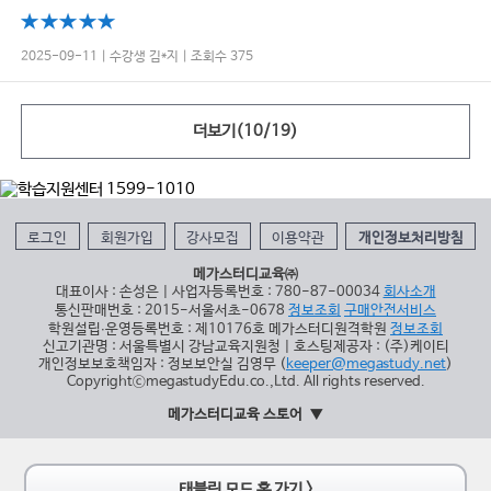
2025-09-11 | 수강생 김*지 | 조회수 375
더보기(
10
/
19
)
로그인
회원가입
강사모집
이용약관
개인정보처리방침
메가스터디교육㈜
대표이사 : 손성은 | 사업자등록번호 : 780-87-00034
회사소개
통신판매번호 : 2015-서울서초-0678
정보조회
구매안전서비스
학원설립∙운영등록번호 : 제10176호 메가스터디원격학원
정보조회
신고기관명 : 서울특별시 강남교육지원청 | 호스팅제공자 : (주)케이티
개인정보보호책임자 : 정보보안실 김영무 (
keeper@megastudy.net
)
CopyrightⓒmegastudyEdu.co.,Ltd. All rights reserved.
메가스터디교육 스토어
태블릿 모드 홈 가기 >