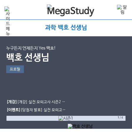
과학 백호 선생님
누구든지 언제든지 Yes 백호!
백호 선생님
프로필
[개강]
[개강] 실전 모의고사 시즌2 개
강&교재 입고
[이벤트]
[당첨자 발표] 실전 모의고사
열공 다짐 이벤트
1
/
4