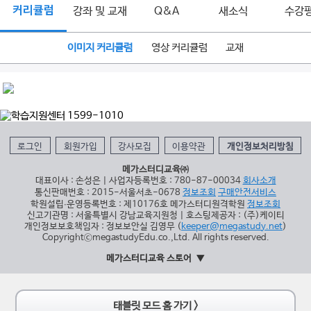
커리큘럼
강좌 및 교재
Q&A
새소식
수강
이미지 커리큘럼
영상 커리큘럼
교재
로그인
회원가입
강사모집
이용약관
개인정보처리방침
메가스터디교육㈜
대표이사 : 손성은 | 사업자등록번호 : 780-87-00034
회사소개
통신판매번호 : 2015-서울서초-0678
정보조회
구매안전서비스
학원설립∙운영등록번호 : 제10176호 메가스터디원격학원
정보조회
신고기관명 : 서울특별시 강남교육지원청 | 호스팅제공자 : (주)케이티
개인정보보호책임자 : 정보보안실 김영무 (
keeper@megastudy.net
)
CopyrightⓒmegastudyEdu.co.,Ltd. All rights reserved.
메가스터디교육 스토어
태블릿 모드 홈 가기 >