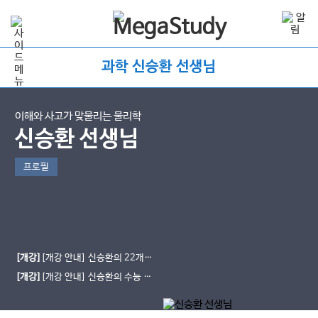
과학 신승환 선생님
이해와 사고가 맞물리는 물리학
신승환 선생님
프로필
[개강]
[개강 안내] 신승환의 22개정
물리학 ★맞물리다★
[개강]
[개강 안내] 신승환의 수능 통
합과학 ★신드롬 개념편★