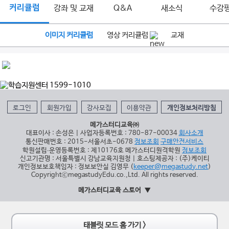
커리큘럼
강좌 및 교재
Q&A
새소식
수강
이미지 커리큘럼
영상 커리큘럼
교재
로그인
회원가입
강사모집
이용약관
개인정보처리방침
메가스터디교육㈜
대표이사 : 손성은 | 사업자등록번호 : 780-87-00034
회사소개
통신판매번호 : 2015-서울서초-0678
정보조회
구매안전서비스
학원설립∙운영등록번호 : 제10176호 메가스터디원격학원
정보조회
신고기관명 : 서울특별시 강남교육지원청 | 호스팅제공자 : (주)케이티
개인정보보호책임자 : 정보보안실 김영무 (
keeper@megastudy.net
)
CopyrightⓒmegastudyEdu.co.,Ltd. All rights reserved.
메가스터디교육 스토어
태블릿 모드 홈 가기 >