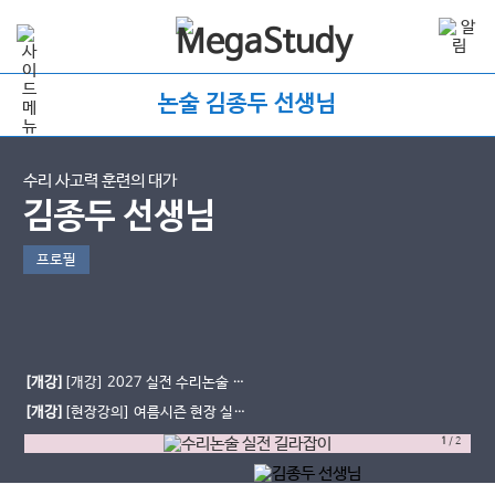
논술 김종두 선생님
수리 사고력 훈련의 대가
김종두 선생님
프로필
[개강]
[개강] 2027 실전 수리논술 길
라잡이
[개강]
[현장강의] 여름시즌 현장 실전
반 시간표
1
/
2