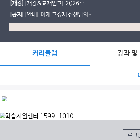
[개강]
[개강&교재입고] 2026
SHORTCUT [순삽순삭]
[공지]
[안내] 이제 고정재 선생님의
강의를 자막과 함께 수강 가능합니다!
강좌 및
커리큘럼
로그