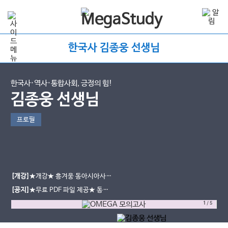
한국사 김종웅 선생님
한국사·역사·통합사회, 긍정의 힘!
김종웅 선생님
프로필
[개강]
★개강★ 흥겨웅 동아시아사/
세계사 압축 특강 개강 안내
[공지]
★무료 PDF 파일 제공★ 동아
시아사/세계사 기출문제집 PDF 다운
1
/
5
받는 방법