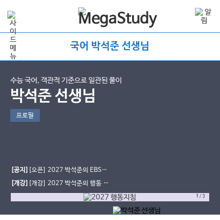
국어 박석준 선생님
수능 국어, 객관적 기준으로 일관된 풀이
박석준 선생님
프로필
[공지]
[오픈] 2027 박석준의 EBS!
[문학 압축]
[개강]
[개강] 2027 박석준의 행동 지
침- EBS 연계 (문학/독서)
1
/
3