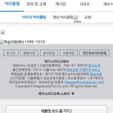
커리큘럼
강좌 및 교재
게시판
Q&A
새소
이미지 커리큘럼
영상 커리큘럼
교재
로그인
회원가입
강사모집
이용약관
개인정보처리방침
메가스터디교육㈜
대표이사 : 손성은 | 사업자등록번호 : 780-87-00034
회사소개
통신판매번호 : 2015-서울서초-0678
정보조회
구매안전서비스
학원설립∙운영등록번호 : 제10176호 메가스터디원격학원
정보조회
신고기관명 : 서울특별시 강남교육지원청 | 호스팅제공자 : (주)케이티
개인정보보호책임자 : 정보보안실 김영무 (
keeper@megastudy.net
)
CopyrightⓒmegastudyEdu.co.,Ltd. All rights reserved.
메가스터디교육 스토어
태블릿 모드 홈 가기 >