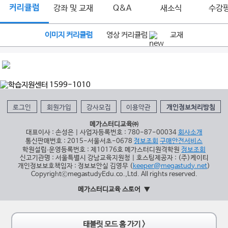
커리큘럼
강좌 및 교재
Q&A
새소식
수강
이미지 커리큘럼
영상 커리큘럼
교재
로그인
회원가입
강사모집
이용약관
개인정보처리방침
메가스터디교육㈜
대표이사 : 손성은 | 사업자등록번호 : 780-87-00034
회사소개
통신판매번호 : 2015-서울서초-0678
정보조회
구매안전서비스
학원설립∙운영등록번호 : 제10176호 메가스터디원격학원
정보조회
신고기관명 : 서울특별시 강남교육지원청 | 호스팅제공자 : (주)케이티
개인정보보호책임자 : 정보보안실 김영무 (
keeper@megastudy.net
)
CopyrightⓒmegastudyEdu.co.,Ltd. All rights reserved.
메가스터디교육 스토어
태블릿 모드 홈 가기 >