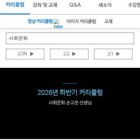
커리큘럼
강좌 및 교재
Q&A
새소식
수강
영상 커리큘럼
이미지 커리큘럼
교재
고3N
▶
고2
▶
고1
▶
2026년 하반기 커리큘럼
사회문화 손고운 선생님