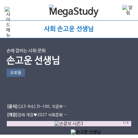
사회 손고운 선생님
손에 잡히는 사회∙문화
손고운 선생님
프로필
[공지]
[고3·N수] D-100, 지금부터
가 중요합니다｜9평·수능까지 사회문
[개강]
강좌 개강♥2027 사회문화 손
화 학습법
끝 모의고사 시즌3
1
/
5