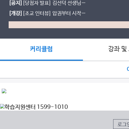
[공지]
[당첨자 발표] 김선덕 선생님
기대평 이벤트
[개강]
[조교 인터뷰] 압권부터 시작해
서 수능 1등급까지
강좌 및
커리큘럼
로그