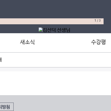
1
/
3
새소식
수강평
재
리방침