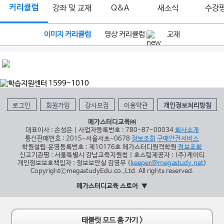
커리큘럼
강좌 및 교재
Q&A
새소식
수강
이미지 커리큘럼
영상 커리큘럼
교재
로그인
회원가입
강사모집
이용약관
개인정보처리방침
메가스터디교육㈜
대표이사 : 손성은 | 사업자등록번호 : 780-87-00034
회사소개
통신판매번호 : 2015-서울서초-0678
정보조회
구매안전서비스
학원설립∙운영등록번호 : 제10176호 메가스터디원격학원
정보조회
신고기관명 : 서울특별시 강남교육지원청 | 호스팅제공자 : (주)케이티
개인정보보호책임자 : 정보보안실 김영무 (
keeper@megastudy.net
)
CopyrightⓒmegastudyEdu.co.,Ltd. All rights reserved.
메가스터디교육 스토어
태블릿 모드 홈 가기 >