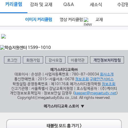
커리큘럼
강좌 및 교재
Q&A
새소식
수강
이미지 커리큘럼
영상 커리큘럼
교재
로그인
회원가입
강사모집
이용약관
개인정보처리방침
메가스터디교육㈜
대표이사 : 손성은 | 사업자등록번호 : 780-87-00034
회사소개
통신판매번호 : 2015-서울서초-0678
정보조회
구매안전서비스
학원설립∙운영등록번호 : 제10176호 메가스터디원격학원
정보조회
신고기관명 : 서울특별시 강남교육지원청 | 호스팅제공자 : (주)케이티
개인정보보호책임자 : 정보보안실 김영무 (
keeper@megastudy.net
)
CopyrightⓒmegastudyEdu.co.,Ltd. All rights reserved.
메가스터디교육 스토어
태블릿 모드 홈 가기 >