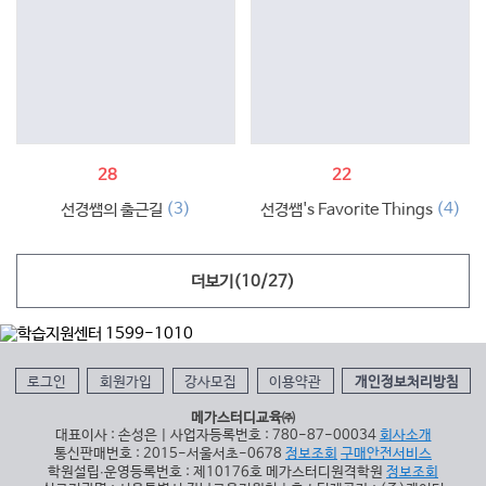
28
22
(3)
(4)
선경쌤의 출근길
선경쌤's Favorite Things
더보기(
10
/
27
)
로그인
회원가입
강사모집
이용약관
개인정보처리방침
메가스터디교육㈜
대표이사 : 손성은 | 사업자등록번호 : 780-87-00034
회사소개
통신판매번호 : 2015-서울서초-0678
정보조회
구매안전서비스
학원설립∙운영등록번호 : 제10176호 메가스터디원격학원
정보조회