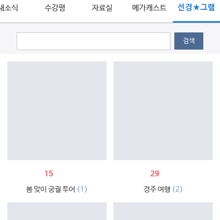
새소식
수강평
자료실
메가캐스트
선경★그램
검색
15
29
(1)
(2)
봄 맞이 궁궐 투어
경주 여행