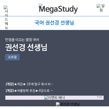
국어 권선경 선생님
만점을 이끄는 열정 국어
권선경 선생님
프로필
[개강]
★개강★ [주제 탐구 독서 비
상] 교과서 강좌 개강 완료!
[개강]
★여름방학 추천★ 8강으로 시
작하는, 가벼운 비문학 강좌 오픈!
1
/
5