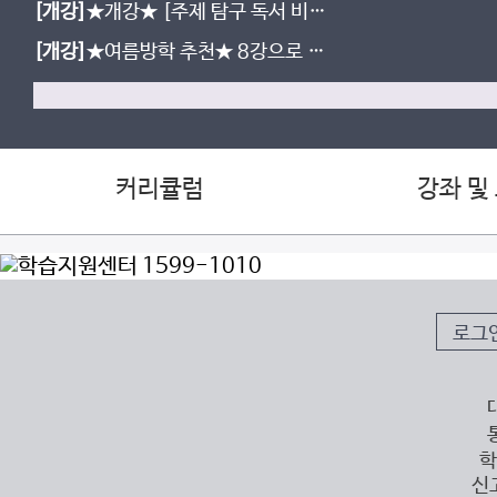
[개강]
★개강★ [주제 탐구 독서 비
상] 교과서 강좌 개강 완료!
[개강]
★여름방학 추천★ 8강으로 시
작하는, 가벼운 비문학 강좌 오픈!
커리큘럼
강좌 및
로그
학
신