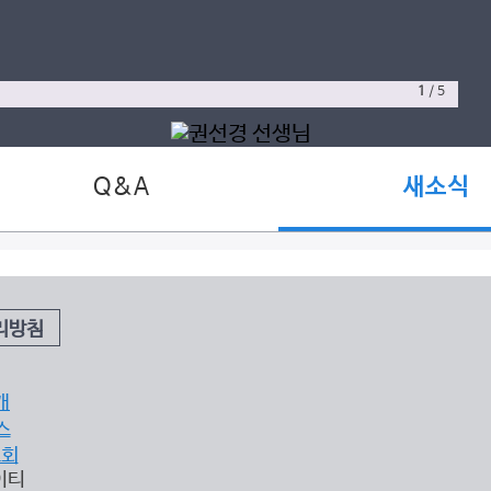
1
/
5
Q&A
새소식
리방침
개
스
조회
이티