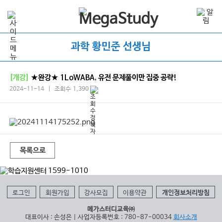
과학 황민준 선생님
[개강]
★완강★ 1LoWABA, 유전 문제풀이만 집중 공략!
2024-11-14 | 조회수 1,390
목록으로
로그인
회원가입
강사모집
이용약관
개인정보처리방침
메가스터디교육㈜
대표이사 : 손성은 | 사업자등록번호 : 780-87-00034
회사소개