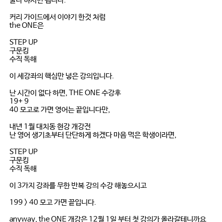
둘다 하시면 됩니다.
커리 가이드에서 이야기 한것 처럼
the ONE은
STEP UP
구문킹
수직 독해
이 세강좌의 핵심만 넣은 강의입니다.
난 시간이 없다 하면, THE ONE 수강후
19+ 9
40 모고로 가면 영어는 끝입니다만,
내년 1월 대치동 현강 개강전
난 영어 생기초부터 단단하게 하겠다 마음 먹은 학생이라면,
STEP UP
구문킹
수직 독해
이 3가지 강좌를 무한 반복 강의 수강 해놓으시고
199 > 40 모고 가면 끝입니다.
anyway, the ONE 개강은 12월 1일 부터 첫 강의가 올라갈테니까요