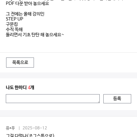
PDF 다운 받아 놓으세요
그 전에는 올해 강의인
STEP UP
구문킹
수직 독해
돌리면서 기초 탄탄 해 놓으세요~
목록으로
나도 한마디
4
개
등록
유*우
| 2025-08-12
그걸 다먹냐(조그스톤으로)