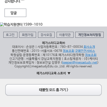
감사합니다.^^
답글
로그인
회원가입
강사모집
이용약관
개인정보처리방침
메가스터디교육㈜
대표이사 : 손성은 | 사업자등록번호 : 780-87-00034
회사소개
통신판매번호 : 2015-서울서초-0678
정보조회
구매안전서비스
학원설립∙운영등록번호 : 제10176호 메가스터디원격학원
정보조회
신고기관명 : 서울특별시 강남교육지원청 | 호스팅제공자 : (주)케이티
개인정보보호책임자 : 정보보안실 김영무 (
keeper@megastudy.net
)
CopyrightⓒmegastudyEdu.co.,Ltd. All rights reserved.
메가스터디교육 스토어
태블릿 모드 홈 가기 >