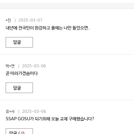
*진
| 2025-03-07
내년에 전국민이 완강하고 올해는 나만 들었으면..
답글
박*연
| 2025-03-06
곧 따라가겠슴미다
답글
유*서
| 2025-03-06
SSAP GOSU가 되기위해 오늘 교재 구매했습니다?
답글 (
4
)