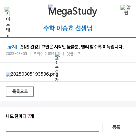
수학 이승효 선생님
[공지]
[SNS 완강] 고민은 시작만 늦출뿐. 빨리 할수록 이득입니다.
2025-03-05 | 조회수 2,854
| 댓글수 7
목록으로
나도 한마디
7
개
등록