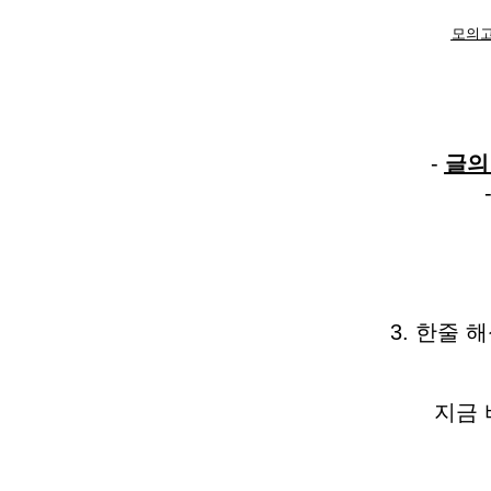
모의고
-
글의
3. 한줄 
지금 