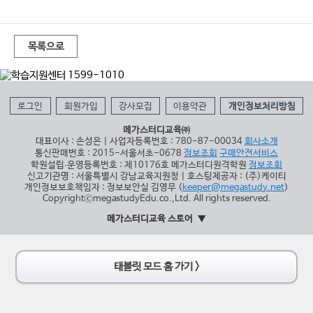
목록으로
로그인
회원가입
강사모집
이용약관
개인정보처리방침
메가스터디교육㈜
대표이사 : 손성은 | 사업자등록번호 : 780-87-00034
회사소개
통신판매번호 : 2015-서울서초-0678
정보조회
구매안전서비스
학원설립∙운영등록번호 : 제10176호 메가스터디원격학원
정보조회
신고기관명 : 서울특별시 강남교육지원청 | 호스팅제공자 : (주)케이티
개인정보보호책임자 : 정보보안실 김영무 (
keeper@megastudy.net
)
CopyrightⓒmegastudyEdu.co.,Ltd. All rights reserved.
메가스터디교육 스토어
태블릿 모드 홈 가기 >