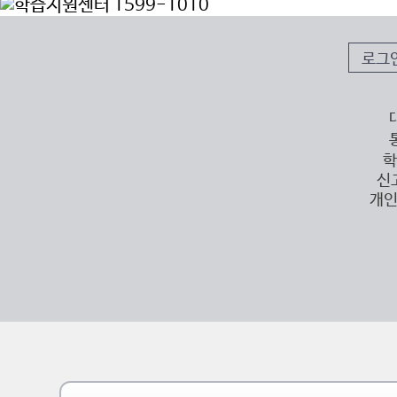
로그
학
신
개인