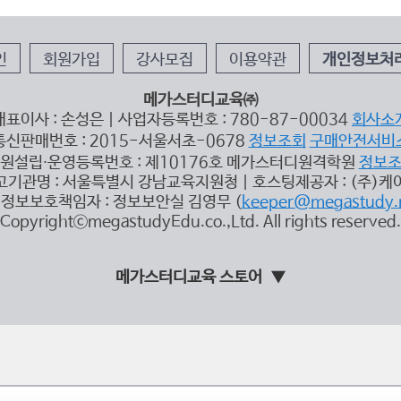
인
회원가입
강사모집
이용약관
개인정보처
메가스터디교육㈜
대표이사 : 손성은 | 사업자등록번호 : 780-87-00034
회사소
통신판매번호 : 2015-서울서초-0678
정보조회
구매안전서비
원설립∙운영등록번호 : 제10176호 메가스터디원격학원
정보
고기관명 : 서울특별시 강남교육지원청 | 호스팅제공자 : (주)케
정보보호책임자 : 정보보안실 김영무 (
keeper@megastudy.
CopyrightⓒmegastudyEdu.co.,Ltd. All rights reserved.
메가스터디교육 스토어