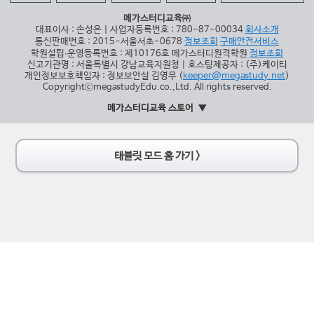
메가스터디교육㈜
대표이사 : 손성은 | 사업자등록번호 : 780-87-00034
회사소개
통신판매번호 : 2015-서울서초-0678
정보조회
구매안전서비스
학원설립∙운영등록번호 : 제10176호 메가스터디원격학원
정보조회
신고기관명 : 서울특별시 강남교육지원청 | 호스팅제공자 : (주)케이티
개인정보보호책임자 : 정보보안실 김영무 (
keeper@megastudy.net
)
CopyrightⓒmegastudyEdu.co.,Ltd. All rights reserved.
메가스터디교육 스토어
태블릿 모드 홈 가기 >