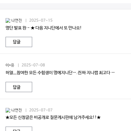
나연진
| 2025-07-15
명단 발표 완 - ★ 다음 지니단에서 또 만나요!
답글
이*유
| 2025-07-08
허얼,,,참여한 모든 수험생이 명예지니단….즨짜 지니쌤 최고다 …
답글
나연진
| 2025-07-07
★모든 신청글은 비공개로 질문게시판에 남겨주세요!!★