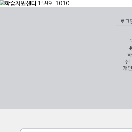
로그
학
신
개인