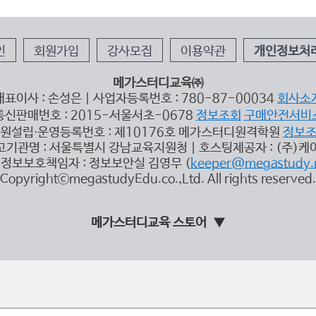
인
회원가입
강사모집
이용약관
개인정보처
메가스터디교육㈜
대표이사 : 손성은 | 사업자등록번호 : 780-87-00034
회사소
통신판매번호 : 2015-서울서초-0678
정보조회
구매안전서비
원설립∙운영등록번호 : 제10176호 메가스터디원격학원
정보
고기관명 : 서울특별시 강남교육지원청 | 호스팅제공자 : (주)케
정보보호책임자 : 정보보안실 김영무 (
keeper@megastudy.
CopyrightⓒmegastudyEdu.co.,Ltd. All rights reserved.
메가스터디교육 스토어