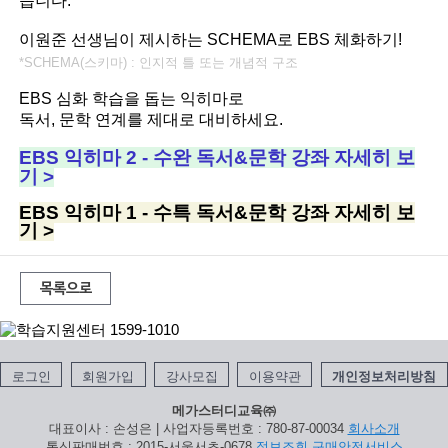
습니다.
이원준 선생님이 제시하는 SCHEMA로
EBS 체화하기!
*
SCHEMA(스키마) :
인지적 틀 또는 개념적 구조
EBS 심화 학습을 돕는 익히마로
독서, 문학 연계를 제대로 대비하세요
.
EBS 익히마 2 - 수완 독서&문학 강좌 자세히 보
기 >
EBS 익히마 1 - 수특 독서&문학 강좌 자세히 보
기 >
목록으로
로그인
회원가입
강사모집
이용약관
개인정보처리방침
메가스터디교육㈜
대표이사 : 손성은 | 사업자등록번호 : 780-87-00034
회사소개
통신판매번호 : 2015-서울서초-0678
정보조회
구매안전서비스