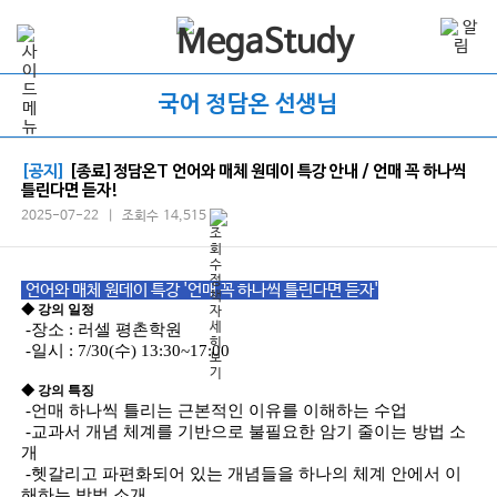
국어 정담온 선생님
[공지]
[종료]정담온T 언어와 매체 원데이 특강 안내 / 언매 꼭 하나씩
틀린다면 듣자!
2025-07-22 | 조회수 14,515
언어와 매체 원데이 특강 '언매 꼭 하나씩 틀린다면 듣자'
언어
◆ 강의 일정
-장소 :
러셀 평촌학원
-일시 : 7/30(수) 13:30~17:00
◆ 강의 특징
-언매 하나씩 틀리는 근본적인 이유를 이해하는 수업
-교과서 개념 체계를 기반으로 불필요한 암기 줄이는 방법 소
개
-헷갈리고 파편화되어 있는 개념들을 하나의 체계 안에서 이
해하는 방법 소개