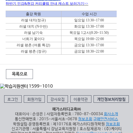
하반기 인강
&
현강 커리큘럼 안내 캐스트 보러가기
>>
출강 학원
수업 시간
러셀 대치
(
정규
)
일요일
13:30~17:00
러셀 대치
(N
수반
)
화요일
13:30~17:00
러셀 남기숙
목요일
1
교시
(8:20~11:50)
너희가 꽃이다
목요일
19:00~22:00
러셀 평촌
(
여름 특강
)
금요일
13:30~17:00
러셀 평촌
(
정규
)
금요일
18:30~22:00
목록으로
로그인
회원가입
강사모집
이용약관
개인정보처리방침
메가스터디교육㈜
대표이사 : 손성은 | 사업자등록번호 : 780-87-00034
회사소개
통신판매번호 : 2015-서울서초-0678
정보조회
구매안전서비스
학원설립∙운영등록번호 : 제10176호 메가스터디원격학원
정보조회
신고기관명 : 서울특별시 강남교육지원청 | 호스팅제공자 : (주)케이티