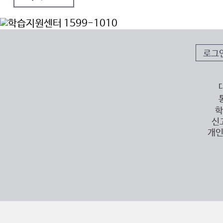
로그
학
신
개인