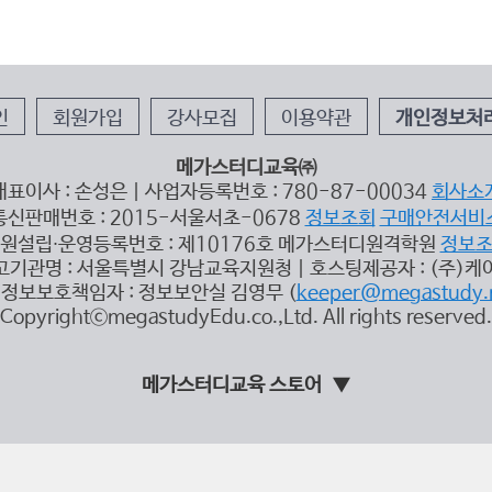
인
회원가입
강사모집
이용약관
개인정보처
메가스터디교육㈜
대표이사 : 손성은 | 사업자등록번호 : 780-87-00034
회사소
통신판매번호 : 2015-서울서초-0678
정보조회
구매안전서비
원설립∙운영등록번호 : 제10176호 메가스터디원격학원
정보
고기관명 : 서울특별시 강남교육지원청 | 호스팅제공자 : (주)케
정보보호책임자 : 정보보안실 김영무 (
keeper@megastudy.
CopyrightⓒmegastudyEdu.co.,Ltd. All rights reserved.
메가스터디교육 스토어