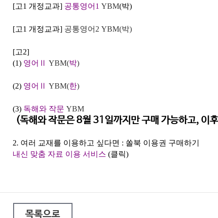
[고1 개정교과]
공통영어1
YBM
(박)
[고1 개정교과]
공통영어2 YBM(박)
[고2]
(1)
영어
Ⅱ
YBM(
박
)
(2)
영어
Ⅱ
YBM(
한
)
(3)
독해와 작문
YBM
(독해와 작문은 8월 31일까지만 구매 가능하고, 이후
2.
여러 교재를 이용하고 싶다면 :
쏠북 이용권 구매하기
내신 맞춤 자료 이용 서비스
(클릭)
목록으로